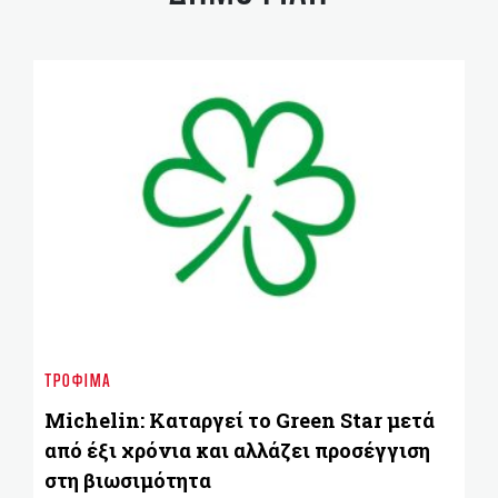
BU
Γ
ΤΡΌΦΙΜΑ
π
σε
Michelin: Καταργεί το Green Star μετά
από έξι χρόνια και αλλάζει προσέγγιση
στη βιωσιμότητα