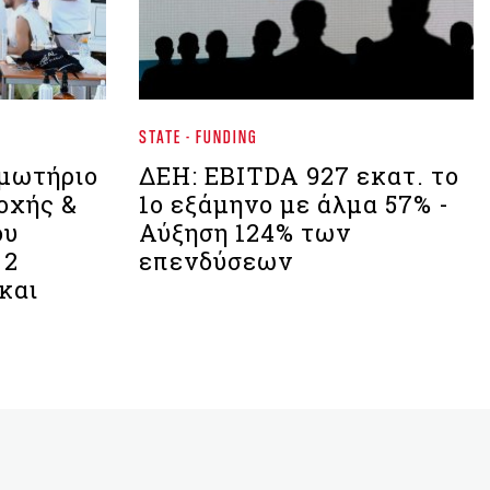
STATE - FUNDING
μωτήριο
ΔΕΗ: EBITDA 927 εκατ. το
οχής &
1ο εξάμηνο με άλμα 57% -
ου
Αύξηση 124% των
 2
επενδύσεων
και