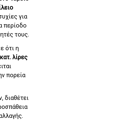
ίλειο
συχίες για
α περίοδο
ητές τους.
 ότι η
κατ. λίρες
ειται
ην πορεία
, διαθέτει
ροσπάθεια
αλλαγής.