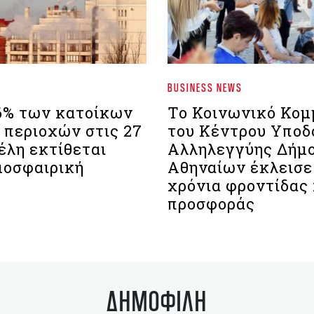
BUSINESS NEWS
96% των κατοίκων
Το Κοινωνικό Κομ
 περιοχών στις 27
του Κέντρου Υποδ
έλη εκτίθεται
Αλληλεγγύης Δήμ
μοσφαιρική
Αθηναίων έκλεισε
χρόνια φροντίδας 
προσφοράς
ΔΗΜΟΦΙΛΗ