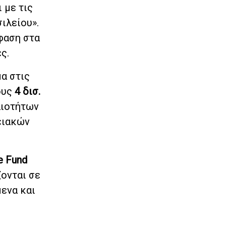
 με τις
ιλείου».
όφαση στα
ς.
α στις
ους
4 δισ.
αιοτήτων
ειακών
e Fund
ζονται σε
μενα και