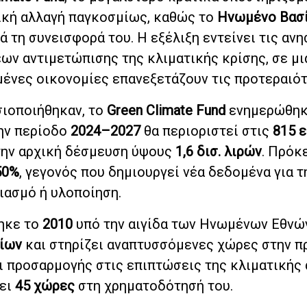
ική αλλαγή παγκοσμίως, καθώς το
Ηνωμένο Βασ
 τη συνεισφορά του. Η εξέλιξη εντείνει τις ανη
ων αντιμετώπισης της κλιματικής κρίσης, σε μι
μένες οικονομίες επανεξετάζουν τις προτεραιότ
σιοποιήθηκαν, το
Green Climate Fund
ενημερώθηκε
ην περίοδο
2024–2027
θα περιοριστεί στις
815 ε
 την αρχική δέσμευση ύψους
1,6 δισ. λιρών
. Πρόκ
50%
, γεγονός που δημιουργεί νέα δεδομένα για τ
ιασμό ή υλοποίηση.
θηκε το
2010
υπό την αιγίδα των Ηνωμένων Εθνών
ρίων
και στηρίζει αναπτυσσόμενες χώρες στην π
 προσαρμογής στις επιπτώσεις της κλιματικής 
χει
45 χώρες
στη χρηματοδότησή του.