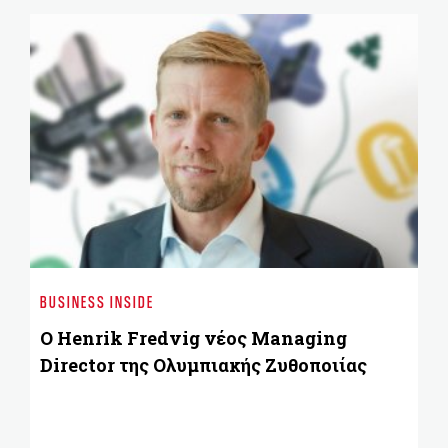
ST
Φώ
BUSINESS INSIDE
κλ
Ο Henrik Fredvig νέος Managing
Director της Ολυμπιακής Ζυθοποιίας