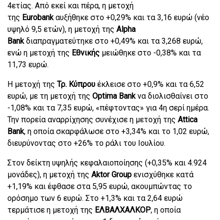
4ετίας. Από εκεί και πέρα, η μετοχή
της
Eurobank
αυξήθηκε στο +0,29% και τα 3,16 ευρώ (νέο
υψηλό 9,5 ετών), η μετοχή της
Alpha
Bank
διαπραγματεύτηκε στο +0,49% και τα 3,268 ευρώ,
ενώ η μετοχή της
Εθνικής
μειώθηκε στο -0,38% και τα
11,73 ευρώ.
Η μετοχή της
Τρ. Κύπρου
έκλεισε στο +0,9% και τα 6,52
ευρώ, με τη μετοχή της
Optima Bank
να διολισθαίνει στο
-1,08% και τα 7,35 ευρώ, «πέφτοντας» για 4η σερί ημέρα.
Την πορεία αναρρίχησης συνέχισε η μετοχή της
Attica
Bank
, η οποία σκαρφάλωσε στο +3,34% και το 1,02 ευρώ,
διευρύνοντας στο +26% το ράλι του Ιουλίου.
Στον δείκτη υψηλής κεφαλαιοποίησης (+0,35% και 4.924
μονάδες), η μετοχή της
Aktor Group
ενισχύθηκε κατά
+1,19% και έφθασε στα 5,95 ευρώ, ακουμπώντας το
ορόσημο των 6 ευρώ. Στο +1,3% και τα 2,64 ευρώ
τερμάτισε η μετοχή της
ΕΛΒΑΛΧΑΛΚΟΡ
, η οποία