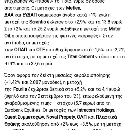
επιχείρησε να «πιάσει» το 1 δισ. ευρώ σε όρους
αποτίμησης. Οι μετοχές των
Metlen,
ΔΑΑ
και
ΕΥΔΑΠ
σημείωσαν άνοδο κατά +1%, ενώ η
μετοχή της
Sarantis
έκλεισε στο +2,9% και τα 13,8 ευρώ.
Στο +2% και τα 25,2 ευρώ αυξήθηκε η μετοχή της
Motor
Oil
, η οποία ισοφάρισε τις φετινές «κορυφές». Στον
αντίποδα, οι μετοχές
των
ΟΠΑΠ
και
ΟΤΕ
οπισθοχώρησαν κατά -1,5% και -2,2%,
αντίστοιχα, με τη μετοχή της
Titan Cement
να έπεται στο
-0,9% και τα 37,6 ευρώ.
Όσον αφορά τον δείκτη μεσαίας κεφαλαιοποίησης
(+1,42% και 2.887 μονάδες), η μετοχή
της
Fourlis
ξεχώρισε θετικά στο +5,2% και τα 4,4 ευρώ
(υψηλό από τον Σεπτέμβριο του ’23), επωφελούμενη της
αναβαθμισμένης τιμής – στόχου (5,7 ευρώ) από τη
Eurobank Equities. Οι μετοχές των
Intracom Holdings,
Quest Συμμετοχών, Noval Propety, ΟΛΠ
και
Πλαστικά
Θράκης
ακολούθησαν από +2% έως +3,5%, με τη μετοχή