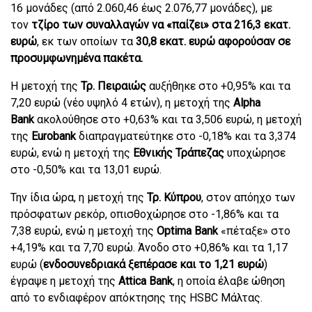
16 μονάδες (από 2.060,46 έως 2.076,77 μονάδες), με
τον
τζίρο των συναλλαγών να «παίζει» στα 216,3 εκατ.
ευρώ
, εκ των οποίων τα
30,8 εκατ. ευρώ αφορούσαν σε
προσυμφωνημένα πακέτα.
Η μετοχή της
Τρ. Πειραιώς
αυξήθηκε στο +0,95% και τα
7,20 ευρώ (νέο υψηλό 4 ετών), η μετοχή της
Alpha
Bank
ακολούθησε στο +0,63% και τα 3,506 ευρώ, η μετοχή
της
Eurobank
διαπραγματεύτηκε στο -0,18% και τα 3,374
ευρώ, ενώ η μετοχή της
Εθνικής Τράπεζας
υποχώρησε
στο -0,50% και τα 13,01 ευρώ.
Την ίδια ώρα, η μετοχή της
Τρ. Κύπρου
, στον απόηχο των
πρόσφατων ρεκόρ, οπισθοχώρησε στο -1,86% και τα
7,38 ευρώ, ενώ η μετοχή της
Optima Bank
«πέταξε» στο
+4,19% και τα 7,70 ευρώ. Άνοδο στο +0,86% και τα 1,17
ευρώ (
ενδοσυνεδριακά ξεπέρασε και το 1,21 ευρώ
)
έγραψε η μετοχή της
Attica Bank
, η οποία έλαβε ώθηση
από το ενδιαφέρον απόκτησης της HSBC Μάλτας.