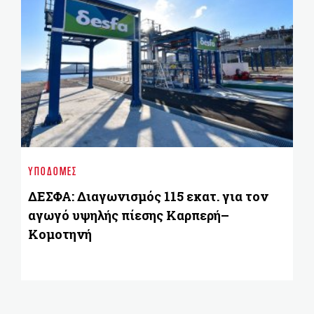
GR
Ξ
ΥΠΟΔΟΜΈΣ
ε
Ε
ΔΕΣΦΑ: Διαγωνισμός 115 εκατ. για τον
αγωγό υψηλής πίεσης Καρπερή–
Κομοτηνή