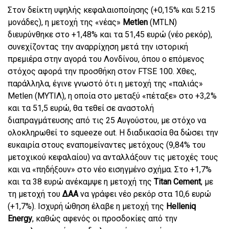
Στον δείκτη υψηλής κεφαλαιοποίησης (+0,15% και 5.215
μονάδες), η μετοχή της «νέας»
Metlen
(MTLN)
διευρύνθηκε στο +1,48% και τα 51,45 ευρώ (νέο ρεκόρ),
συνεχίζοντας την αναρρίχηση μετά την ιστορική
πρεμιέρα στην αγορά του Λονδίνου, όπου ο επόμενος
στόχος αφορά την προσθήκη στον FTSE 100. Χθες,
παράλληλα, έγινε γνωστό ότι η μετοχή της «παλιάς»
Metlen (ΜΥΤΙΛ), η οποία στο μεταξύ «πέταξε» στο +3,2%
και τα 51,5 ευρώ, θα τεθεί σε αναστολή
διαπραγμάτευσης από τις 25 Αυγούστου, με στόχο να
ολοκληρωθεί το squeeze out. Η διαδικασία θα δώσει την
ευκαιρία στους εναπομείναντες μετόχους (9,84% του
μετοχικού κεφαλαίου) να ανταλλάξουν τις μετοχές τους
και να «πηδήξουν» στο νέο εισηγμένο σχήμα. Στο +1,7%
και τα 38 ευρώ ανέκαμψε η μετοχή της
Titan Cement
, με
τη μετοχή του
ΔΑΑ
να γράφει νέο ρεκόρ στα 10,6 ευρώ
(+1,7%). Ισχυρή ώθηση έλαβε η μετοχή της
Helleniq
Energy
, καθώς αφενός οι προσδοκίες από την