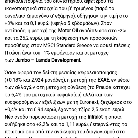
επαναλειτουργία του διυλιστηρίου, αφετέρου τα
ικανοποιητικά στοιχεία του β’ τριμήνου (παρά το
συνολικά ζημιογόνο α’ εξάμηνο), οδήγησαν την τιμή στο
+3% και τα 8,1 ευρώ (υψηλό 5 εβδομάδων). Στον
αντίποδα, η μετοχή της
Motor Oil
αναδίπλωσε στο -2%
και τα 25,2 ευρώ, με τη διάψευση των προσδοκιών
προσθήκης στον MSCI Standard Greece να ασκεί πιέσεις.
Πτώση άνω του -1% εμφάνισαν και οι μετοχές
των
Jumbo – Lamda Development.
Όσον αφορά τον δείκτη μεσαίας κεφαλαιοποίησης
(+0,18% και 2.924 μονάδες), η μετοχή της
ΕΧΑΕ
, εν μέσω
των αλλαγών στη μετοχική σύνθεση (το Praude κατέχει
το 6,4% του μετοχικού κεφαλαίου) αλλά και των
κυοφορούμενων εξελίξεων με τη Euronext, ξεχώρισε στο
+0,4% και τα 6,94 ευρώ, έχοντας τζίρο 2,5 εκατ. ευρώ.
Νέα άνοδο παρουσίασε η μετοχή της
Intralot
, η οποία
αυξήθηκε στο +2,2% και το 1,11 ευρώ, ξεπερνώντας το
πτωτικό σοκ από την ανάκληση του διαγωνισμού στο