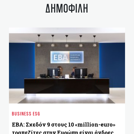
ΔΗΜΟΦΙΛΗ
ST
Οι
BUSINESS ESG
χ
δ
EBA: Σχεδόν 9 στους 10 «million-euro»
τραπεζίτες στην Ευρώπη είναι άνδρες