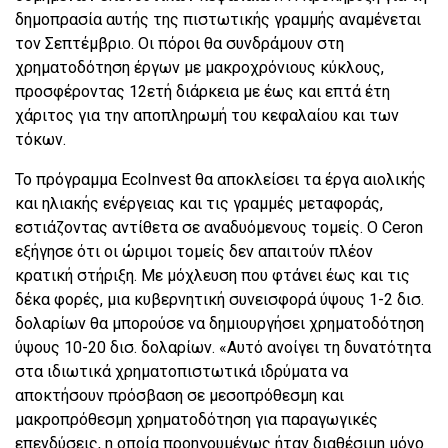
δημοπρασία αυτής της πιστωτικής γραμμής αναμένεται
τον Σεπτέμβριο. Οι πόροι θα συνδράμουν στη
χρηματοδότηση έργων με μακροχρόνιους κύκλους,
προσφέροντας 12ετή διάρκεια με έως και επτά έτη
χάριτος για την αποπληρωμή του κεφαλαίου και των
τόκων.
Το πρόγραμμα EcoInvest θα αποκλείσει τα έργα αιολικής
και ηλιακής ενέργειας και τις γραμμές μεταφοράς,
εστιάζοντας αντίθετα σε αναδυόμενους τομείς. Ο Ceron
εξήγησε ότι οι ώριμοι τομείς δεν απαιτούν πλέον
κρατική στήριξη. Με μόχλευση που φτάνει έως και τις
δέκα φορές, μια κυβερνητική συνεισφορά ύψους 1-2 δισ.
δολαρίων θα μπορούσε να δημιουργήσει χρηματοδότηση
ύψους 10-20 δισ. δολαρίων. «Αυτό ανοίγει τη δυνατότητα
στα ιδιωτικά χρηματοπιστωτικά ιδρύματα να
αποκτήσουν πρόσβαση σε μεσοπρόθεσμη και
μακροπρόθεσμη χρηματοδότηση για παραγωγικές
επενδύσεις, η οποία προηγουμένως ήταν διαθέσιμη μόνο