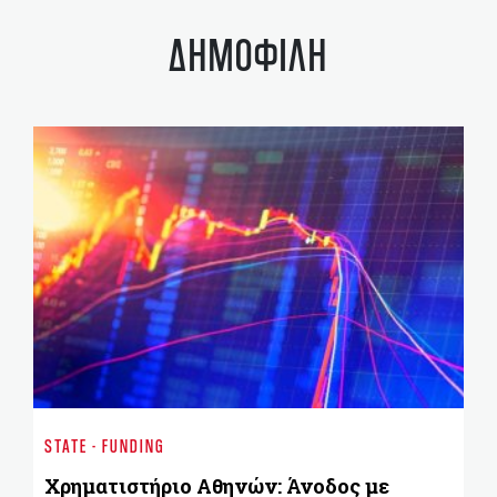
ΔΗΜΟΦΙΛΗ
ST
Χρ
STATE - FUNDING
ES
Χρηματιστήριο Aθηνών: Άνοδος με