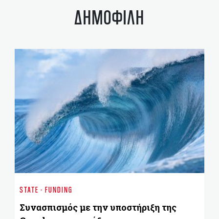
ΔΗΜΟΦΙΛΗ
EN
Γι
STATE - FUNDING
χα
Συνασπισμός με την υποστήριξη της