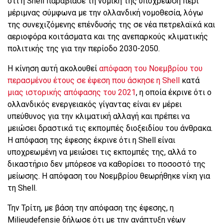
ότι η Shell παραβίασε τη νομική της υποχρέωση περί
μέριμνας σύμφωνα με την ολλανδική νομοθεσία, λόγω
της συνεχιζόμενης επένδυσής της σε νέα πετρελαϊκά και
αεριοφόρα κοιτάσματα και της ανεπαρκούς κλιματικής
πολιτικής της για την περίοδο 2030-2050.
Η κίνηση αυτή ακολουθεί
απόφαση του Νοεμβρίου του
περασμένου έτους σε έφεση που άσκησε η Shell
κατά
μιας ιστορικής απόφασης του 2021
, η οποία έκρινε ότι ο
ολλανδικός ενεργειακός γίγαντας είναι εν μέρει
υπεύθυνος για την κλιματική αλλαγή και πρέπει να
μειώσει δραστικά τις εκπομπές διοξειδίου του άνθρακα.
Η απόφαση της έφεσης έκρινε ότι η Shell είναι
υποχρεωμένη να μειώσει τις εκπομπές της, αλλά το
δικαστήριο δεν μπόρεσε να καθορίσει το ποσοστό της
μείωσης. Η απόφαση του Νοεμβρίου θεωρήθηκε νίκη για
τη Shell.
Την Τρίτη, με βάση την απόφαση της έφεσης, η
Milieudefensie δήλωσε ότι με την ανάπτυξη νέων