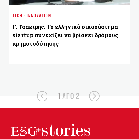
ΔΕ
TECH - INNOVATION
χρ
Γ. Τσακίρης: Το ελληνικό οικοσύστημα
startup συνεχίζει να βρίσκει δρόμους
χρηματοδότησης
1
ΑΠΟ 2