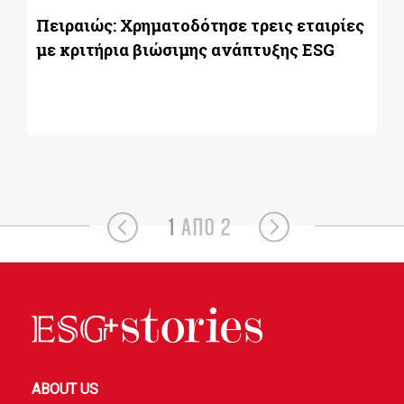
γι
στ
Πειραιώς: Χρηματοδότησε τρεις εταιρίες
2
με κριτήρια βιώσιμης ανάπτυξης ESG
1
ΑΠΟ 2
ABOUT US