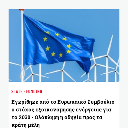
ST
Έ
STATE - FUNDING
π
ε
Εγκρίθηκε από το Ευρωπαϊκό Συμβούλιο
ο
ο στόχος εξοικονόμησης ενέργειας για
το 2030 - Ολόκληρη η οδηγία προς τα
κράτη μέλη