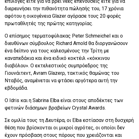
επιλογές είτε για να βρει νέες επενδύσεις είτε για να
διερευνήσει την πιθανότητα πώλησής του, 17 χρόνια
αφότου η οικογένεια Glazer αγόρασε τους 20 φορές
πρωταθλητές της πρώτης κατηγορίας.
Ο επίσημος τερματοφύλακας Peter Schmeichel και ο
διευθύνων σύμβουλος Richard Arnold θα διοργανώσουν
ένα δείπνο για τους καλεσμένους την Τρίτη με
καναπεδάκια και ένα ειδικό κοκτέιλ «κόκκινου
διαβόλου». Ο εκτελεστικός συμπρόεδρος της
Γιουνάιτεντ, Avram Glazerρ, τακτικός θαμώνας του
Νταβός, αναμένεται να φτάσει αργότερα αυτή την
εβδομάδα.
Ο Idris και η Sabrina Elba είναι στους αποδέκτες των
φετινών διάσημων βραβείων Crystal Awards.
Σε ομιλία τους τη Δευτέρα, οι Elba εστίασαν στη δυσχερή
θέση που βρίσκονται οι μικροί αγρότες, οι οποίοι δεν
έχουν πρόσβαση στους πόρους που χρειάζονται και