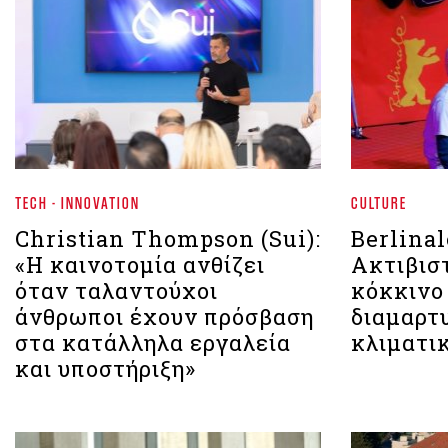
TECH - INNOVATION
CULTURE
Christian Thompson (Sui):
Berlinal
«Η καινοτομία ανθίζει
Ακτιβισ
όταν ταλαντούχοι
κόκκινο
άνθρωποι έχουν πρόσβαση
διαμαρτυ
στα κατάλληλα εργαλεία
κλιματι
και υποστήριξη»