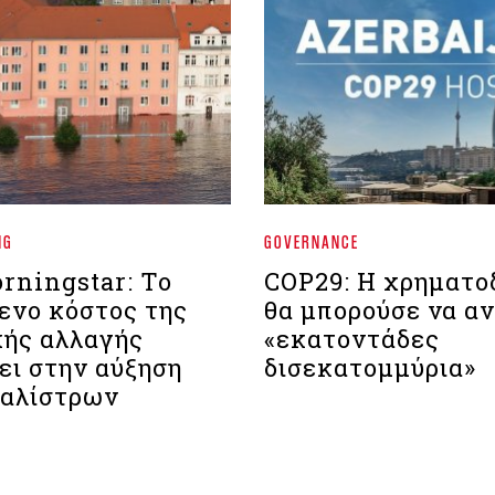
NG
GOVERNANCE
rningstar: Το
COP29: Η χρηματο
ενο κόστος της
θα μπορούσε να αν
κής αλλαγής
«εκατοντάδες
ει στην αύξηση
δισεκατομμύρια»
αλίστρων