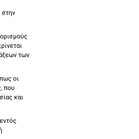
 στην
 ορισμούς
κρίνεται
τάξεων των
όπως οι
, που
σίας και
 εντός
ή