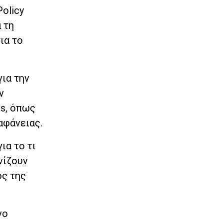
Policy
α τη
ια το
για την
ν
ls, όπως
αφάνειας.
ια το τι
νίζουν
ος της
νο