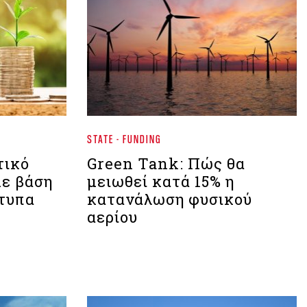
STATE - FUNDING
τικό
Green Tank: Πώς θα
με βάση
μειωθεί κατά 15% η
τυπα
κατανάλωση φυσικού
αερίου