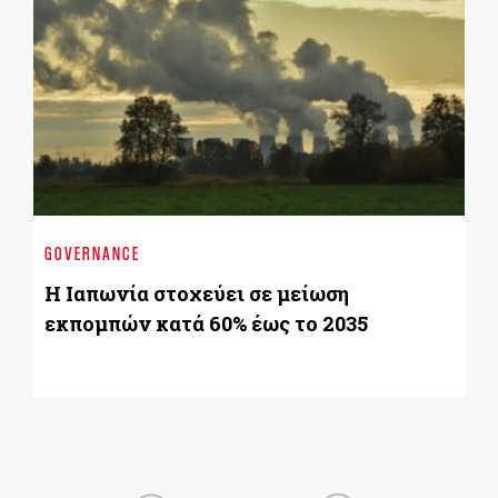
BU
Υβ
GOVERNANCE
πε
γ
Η Ιαπωνία στοχεύει σε μείωση
εκπομπών κατά 60% έως το 2035