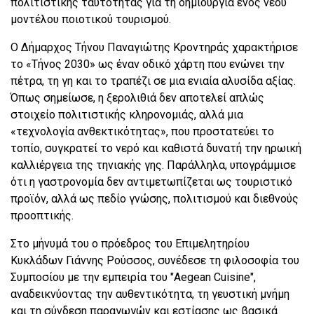
πολιτιστικής ταυτότητας για τη δημιουργία ενός νέου
μοντέλου ποιοτικού τουρισμού.
Ο Δήμαρχος Τήνου Παναγιώτης Κροντηράς χαρακτήρισε
το «Τήνος 2030» ως έναν οδικό χάρτη που ενώνει την
πέτρα, τη γη και το τραπέζι σε μια ενιαία αλυσίδα αξίας.
Όπως σημείωσε, η ξερολιθιά δεν αποτελεί απλώς
στοιχείο πολιτιστικής κληρονομιάς, αλλά μια
«τεχνολογία ανθεκτικότητας», που προστατεύει το
τοπίο, συγκρατεί το νερό και καθιστά δυνατή την ηρωική
καλλιέργεια της τηνιακής γης. Παράλληλα, υπογράμμισε
ότι η γαστρονομία δεν αντιμετωπίζεται ως τουριστικό
προϊόν, αλλά ως πεδίο γνώσης, πολιτισμού και διεθνούς
προοπτικής.
Στο μήνυμά του ο πρόεδρος του Επιμελητηρίου
Κυκλάδων Γιάννης Ρούσσος, συνέδεσε τη φιλοσοφία του
Συμποσίου με την εμπειρία του "Aegean Cuisine",
αναδεικνύοντας την αυθεντικότητα, τη γευστική μνήμη
και τη σύνδεση παραγωγών και εστίασης ως βασικά