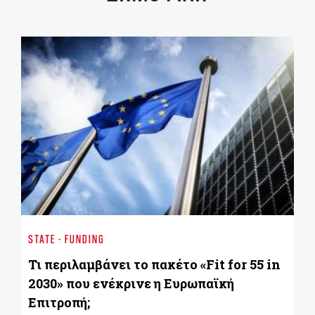
ST
Πα
STATE - FUNDING
δι
Τι περιλαμβάνει το πακέτο «Fit for 55 in
2030» που ενέκρινε η Ευρωπαϊκή
Επιτροπή;