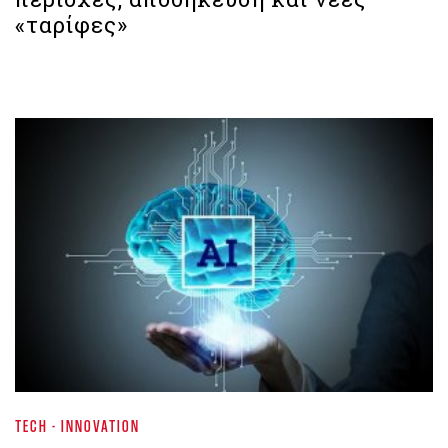
«ταρίφες»
TECH - INNOVATION