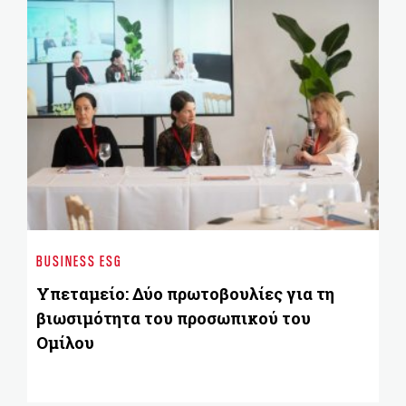
CU
Πρ
BUSINESS ESG
Εκ
Ε
Υπεταμείο: Δύο πρωτοβουλίες για τη
ο
βιωσιμότητα του προσωπικού του
Ομίλου