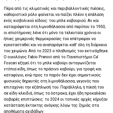
Πέρα από τις κλιματικές και περιβαλλοντικές πιέσεις,
καθοριστικό ρόλο φαίνεται να παίζει πλέον η επέλαση
ενός εισβολικού είδους: του μπλε καβουριού. Αν και
καταγράφεται στη λιμνοθάλασσα από περίπου το 1950,
οι επιστήμονες λένε ότι μόνο τα τελευταία χρόνια οι
ήπιες χειμερινές θερμοκρασίες του επέτρεψαν να
εγκατασταθεί και να αναπαράγεται καθ’ όλη τη διάρκεια
του χειμώνα. Από το 2023 ο πληθυσμός του εκτινάχθηκε.
Ο οικολόγος Fabio Pranovi από το Πανεπιστήμιο Ca’
Foscari εξηγεί ότι το μπλε καβούρι ανταγωνίζεται
ντόπια είδη, όπως το πράσινο καβούρι, για τροφή και
καταφύγιο, ενώ προς το παρόν δεν έχει σημαντικούς
φυσικούς θηρευτές στη λιμνοθάλασσα, γεγονός που
επιταχύνει την εξάπλωσή του. Παράλληλα, η πίεσή του
σε είδη-κλειδιά, όπως τα όστρακα, έχει ήδη προκαλέσει
σοβαρές επιπτώσεις: το 2024 οι τοπικές αρχές κήρυξαν
κατάσταση έκτακτης ανάγκης λόγω της ζημιάς στα
αποθέματα αχιβάδων.