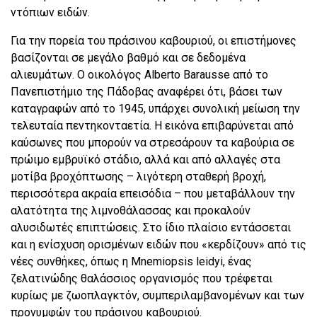
ντόπιων ειδών.
Για την πορεία του πράσινου καβουριού, οι επιστήμονες
βασίζονται σε μεγάλο βαθμό και σε δεδομένα
αλιευμάτων. Ο οικολόγος Alberto Barausse από το
Πανεπιστήμιο της Πάδοβας αναφέρει ότι, βάσει των
καταγραφών από το 1945, υπάρχει συνολική μείωση την
τελευταία πεντηκονταετία. Η εικόνα επιβαρύνεται από
καύσωνες που μπορούν να στρεσάρουν τα καβούρια σε
πρώιμο εμβρυϊκό στάδιο, αλλά και από αλλαγές στα
μοτίβα βροχόπτωσης – λιγότερη σταθερή βροχή,
περισσότερα ακραία επεισόδια – που μεταβάλλουν την
αλατότητα της λιμνοθάλασσας και προκαλούν
αλυσιδωτές επιπτώσεις. Στο ίδιο πλαίσιο εντάσσεται
και η ενίσχυση ορισμένων ειδών που «κερδίζουν» από τις
νέες συνθήκες, όπως η Mnemiopsis leidyi, ένας
ζελατινώδης θαλάσσιος οργανισμός που τρέφεται
κυρίως με ζωοπλαγκτόν, συμπεριλαμβανομένων και των
προνυμφών του πράσινου καβουριού.