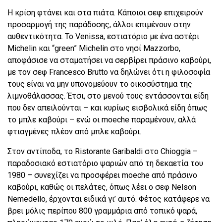
Η κρίση φτάνει και στα πιάτα. Κάποιοι σεφ επιχειρούν
προσαρμογή της παράδοσης, άλλοι επιμένουν στην
αυθεντικότητα. Το Venissa, εστιατόριο με ένα αστέρι
Michelin και “green” Michelin στο νησί Mazzorbo,
αποφάσισε να σταματήσει να σερβίρει πράσινο καβούρι,
με τον σεφ Francesco Brutto να δηλώνει ότι η φιλοσοφία
τους είναι να μην υπονομεύουν το οικοσύστημα της
λιμνοθάλασσας. Έτσι, στο μενού τους εντάσσονται είδη
που δεν απειλούνται – και κυρίως εισβολικά είδη όπως
το μπλε καβούρι – ενώ οι moeche παραμένουν, αλλά
φτιαγμένες πλέον από μπλε καβούρι.
Στον αντίποδα, το Ristorante Garibaldi στο Chioggia –
παραδοσιακό εστιατόριο ψαριών από τη δεκαετία του
1980 – συνεχίζει να προσφέρει moeche από πράσινο
καβούρι, καθώς οι πελάτες, όπως λέει ο σεφ Nelson
Nemedello, έρχονται ειδικά γι’ αυτό. Φέτος κατάφερε να
βρει μόλις περίπου 800 γραμμάρια από τοπικό ψαρά,