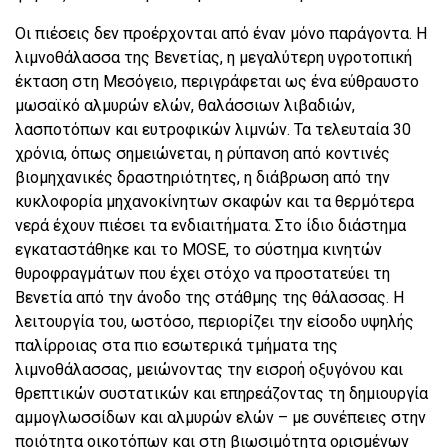
Οι πιέσεις δεν προέρχονται από έναν μόνο παράγοντα. Η
λιμνοθάλασσα της Βενετίας, η μεγαλύτερη υγροτοπική
έκταση στη Μεσόγειο, περιγράφεται ως ένα εύθραυστο
μωσαϊκό αλμυρών ελών, θαλάσσιων λιβαδιών,
λασποτόπων και ευτροφικών λιμνών. Τα τελευταία 30
χρόνια, όπως σημειώνεται, η ρύπανση από κοντινές
βιομηχανικές δραστηριότητες, η διάβρωση από την
κυκλοφορία μηχανοκίνητων σκαφών και τα θερμότερα
νερά έχουν πιέσει τα ενδιαιτήματα. Στο ίδιο διάστημα
εγκαταστάθηκε και το MOSE, το σύστημα κινητών
θυροφραγμάτων που έχει στόχο να προστατεύει τη
Βενετία από την άνοδο της στάθμης της θάλασσας. Η
λειτουργία του, ωστόσο, περιορίζει την είσοδο υψηλής
παλίρροιας στα πιο εσωτερικά τμήματα της
λιμνοθάλασσας, μειώνοντας την εισροή οξυγόνου και
θρεπτικών συστατικών και επηρεάζοντας τη δημιουργία
αμμογλωσσίδων και αλμυρών ελών – με συνέπειες στην
ποιότητα οικοτόπων και στη βιωσιμότητα ορισμένων