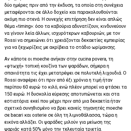
δύο ημέρες πριν από την έκδυση, τα οποία στη συνέχεια
μεταφέρονται σε άλλο δοχείο και παρακολουθούνται
ακόμη πιο στενά. Η συνεχής επιτήρηση δεν είναι απλώς
θέμα «timing»: όσο τα καβούρια αδυνατίζουν, κινδυνεύουν
να γίνουν λεία άλλων, ισχυρότερων καβουριών, με τον
Rossi να σημειώνει ότι χρειάζονται δεκαετίες εμπειρίας
για να ξεχωρίζεις με ακρίβεια το στάδιο ωρίμανσης.
Αν κάποτε οι moeche ανήκαν στην cucina povera, τη
«φτωχή» τοπική κουζίνα των ψαράδων, σήμερα η
σπανιότητα τις έχει μετατρέψει σε πολυτελή λιχουδιά. Ο
Rossi αναφέρει ότι πριν από έξι χρόνια η τιμή ήταν
περίπου 60 ευρώ το κιλό, ενώ πλέον μπορεί να φτάσει τα
150 ευρώ. Η δυσκολία εύρεσης αποτυπώνεται και στα
εστιατόρια: εκεί που μέχρι πριν από μια δεκαετία ήταν
σχετικά συνηθισμένο να βρει κανείς τηγανητές moeche
σε bacari και osterie σε όλη τη λιμνοθάλασσα, τώρα η
εικόνα αλλάζει. Οι ψαράδες μιλούν για μείωση της
ψαριάς κατά 50% μόνο την τελευταία τριετία.