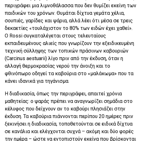
περιγράφει μια λιμνοθάλασσα που δεν θυμίζει εκείνη των
παιδικών του χρόνων. Θυμάται δίχτυα γεμάτα χέλια,
σουπιές, γαρίδες και ψάρια, αλλά λέει ότι μέσα σε τρεις
δεκαετίες «τουλάχιστον το 80% των ειδών έχει χαθεί».
Ο Rossi συγκαταλέγεται στους τελευταίους
εκπαιδευμένους αλιείς που γνωρίζουν την εξειδικευμένη
τεχνική σύλληψης των τοπικών πράσινων καβουριών
(Carcinus aestuarii) λίγο πριν από την έκδυση, όταν η
αλλαγή θερμοκρασίας νερού την άνοιξη και το
φθινόπωρο οδηγεί τα καβούρια στο «μαλάκωμα» που τα
κάνει ιδανικά για τηγάνισμα.
Η διαδικασία, όπως την περιγράφει, απαιτεί χρόνια
μαθητείας: ο ψαράς πρέπει να αναγνωρίζει σημάδια στο
κέλυφος που δείχνουν αν το καβούρι πλησιάζει στην
έκδυση. Τα καβούρια πιάννονται περίπου 20 ημέρες πριν
ξεκινήσει η διαδικασία, τοποθετούνται σε ειδικά δίχτυα
σε κανάλια και ελέγχονται συχνά – ακόμη και δύο φορές
την ημέρα – ώστε να εντοπιστούν εκείνα που βρίσκονται