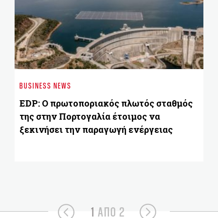
ΤΟ
ΣΕ
BUSINESS NEWS
σ
EDP: Ο πρωτοποριακός πλωτός σταθμός
της στην Πορτογαλία έτοιμος να
ξεκινήσει την παραγωγή ενέργειας
1
ΑΠΟ 2