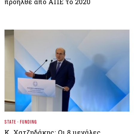
προήλθε από ΑΠΕ το 2020
STATE - FUNDING
Κ. Χατζηδάκης: Οι 8 μεγάλες