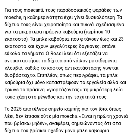
Για τους moecanti, τους παραδοσιακούς ψαράδες των
moeche, η καθημερινότητα έχει γίνει δυσκολότερη. Τα
δίχτυα τους είναι χειροποίητα και πυκνά, σχεδιασμένα
για τα μικρότερα πράσινα καβούρια (περίπου 10
εκατοστά). Τα μπλε καβούρια, που φτάνουν έως και 23
εκατοστά και έχουν μεγαλύτερες δαγκάνες, σπάνε
εύκολα τα νήματα. Ο Rossi λέει ότι εξετάζει να
αντικαταστήσει τα δίχτυα από νάιλον με σιδερένια
κλουβιά, καθώς το κόστος αντικατάστασης γίνεται
δυσβάσταχτο. Επιπλέον, όπως περιγράφει, τα μπλε
καβούρια όχι μόνο καταστρέφουν τα εργαλεία αλλά και
τρώνε τα πράσινα, «γιορτάζοντας» τη μικρότερη λεία
τους χάρη στο μέγεθος και την ταχύτητά τους.
Το 2025 αποτέλεσε σημείο καμπής για τον ίδιο: όπως
λέει, δεν έπιασε ούτε μία moecha. «Είναι η πρώτη χρονιά
που βρίσκω μηδέν», αναφέρει, σημειώνοντας ότι στα
δίχτυα του βρίσκει σχεδόν μόνο μπλε καβούρια.