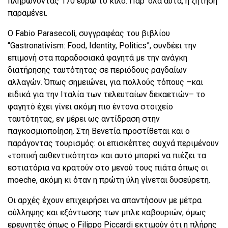
πληρώνοντας 170 ευρώ το κιλό. Παρ’ όλα αυτά, η ζήτηση
παραμένει.
Ο Fabio Parasecoli, συγγραφέας του βιβλίου
“Gastronativism: Food, Identity, Politics”, συνδέει την
επιμονή στα παραδοσιακά φαγητά με την ανάγκη
διατήρησης ταυτότητας σε περιόδους ραγδαίων
αλλαγών. Όπως σημειώνει, για πολλούς τόπους –και
ειδικά για την Ιταλία των τελευταίων δεκαετιών– το
φαγητό έχει γίνει ακόμη πιο έντονα στοιχείο
ταυτότητας, εν μέρει ως αντίδραση στην
παγκοσμιοποίηση. Στη Βενετία προστίθεται και ο
παράγοντας τουρισμός: οι επισκέπτες συχνά περιμένουν
«τοπική αυθεντικότητα» και αυτό μπορεί να πιέζει τα
εστιατόρια να κρατούν στο μενού τους πιάτα όπως οι
moeche, ακόμη κι όταν η πρώτη ύλη γίνεται δυσεύρετη.
Οι αρχές έχουν επιχειρήσει να απαντήσουν με μέτρα
σύλληψης και εξόντωσης των μπλε καβουριών, όμως
ερευνητές όπως ο Filippo Piccardi εκτιμούν ότι η πλήρης