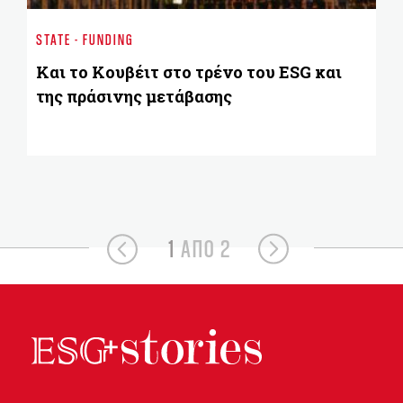
Πο
STATE - FUNDING
πο
επ
Και το Κουβέιτ στο τρένο του ESG και
της πράσινης μετάβασης
1
ΑΠΟ 2