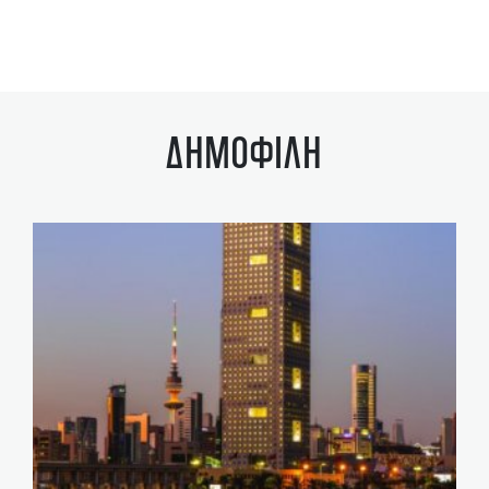
ΔΗΜΟΦΙΛΗ
ST