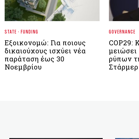
STATE - FUNDING
GOVERNANCE
Εξοικονομώ: Για ποιους
COP29: Κ
δικαιούχους ισχύει νέα
μειώσει
παράταση έως 30
ρύπων τ
Νοεμβρίου
Στάρμερ