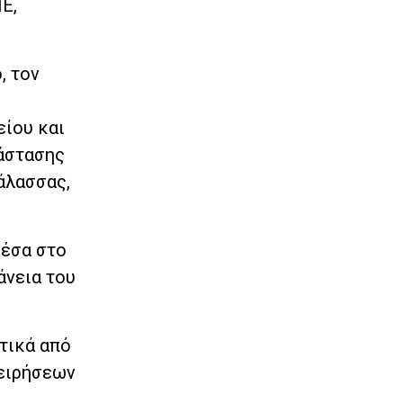
Ε,
, τον
ίου και
τάστασης
θάλασσας,
μέσα στο
άνεια του
τικά από
χειρήσεων