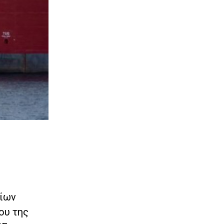
δίων
ου της