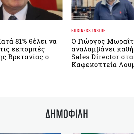
BUSINESS INSIDE
ατά 81% θέλει να
Ο Γιώργος Μωραΐτ
 τις εκπομπές
αναλαμβάνει καθ
ης Βρετανίας ο
Sales Director στα
Καφεκοπτεία Λου
ΔΗΜΟΦΙΛΗ