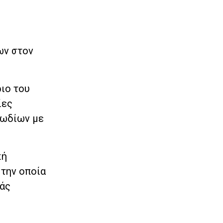
ων στον
ιο του
ίες
λωδίων με
κή
 την οποία
άς