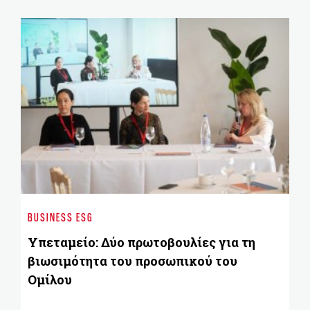
CU
Πρ
BUSINESS ESG
Εκ
Ε
Υπεταμείο: Δύο πρωτοβουλίες για τη
ο
βιωσιμότητα του προσωπικού του
Ομίλου