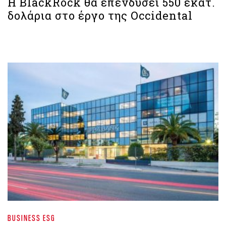
Η BlackRock θα επενδύσει 550 εκατ.
δολάρια στο έργο της Occidental
BUSINESS ESG