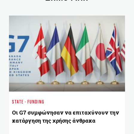
GO
Ντ
STATE - FUNDING
κ
κ
Οι G7 συμφώνησαν να επιταχύνουν την
κατάργηση της χρήσης άνθρακα