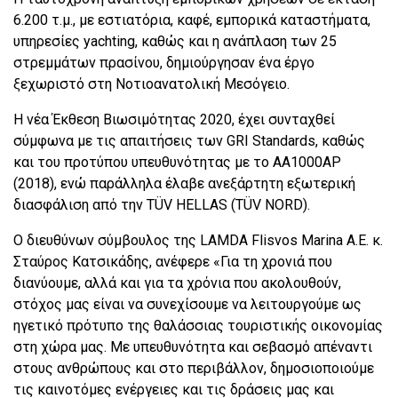
6.200 τ.μ., με εστιατόρια, καφέ, εμπορικά καταστήματα,
υπηρεσίες yachting, καθώς και η ανάπλαση των 25
στρεμμάτων πρασίνου, δημιούργησαν ένα έργο
ξεχωριστό στη Νοτιοανατολική Μεσόγειο.
Η νέα Έκθεση Βιωσιμότητας 2020, έχει συνταχθεί
σύμφωνα με τις απαιτήσεις των GRI Standards, καθώς
και του προτύπου υπευθυνότητας με το ΑΑ1000AP
(2018), ενώ παράλληλα έλαβε ανεξάρτητη εξωτερική
διασφάλιση από την TÜV HELLAS (TÜV NORD).
Ο διευθύνων σύμβουλος της LAMDA Flisvos Marina A.E. κ.
Σταύρος Κατσικάδης, ανέφερε «Για τη χρονιά που
διανύουμε, αλλά και για τα χρόνια που ακολουθούν,
στόχος μας είναι να συνεχίσουμε να λειτουργούμε ως
ηγετικό πρότυπο της θαλάσσιας τουριστικής οικονομίας
στη χώρα μας. Με υπευθυνότητα και σεβασμό απέναντι
στους ανθρώπους και στο περιβάλλον, δημοσιοποιούμε
τις καινοτόμες ενέργειες και τις δράσεις μας και