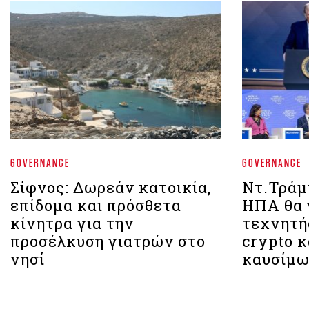
GOVERNANCE
GOVERNANCE
Σίφνος: Δωρεάν κατοικία,
Ντ.Τράμπ
επίδομα και πρόσθετα
ΗΠΑ θα 
κίνητρα για την
τεχνητή
προσέλκυση γιατρών στο
crypto 
νησί
καυσίμω