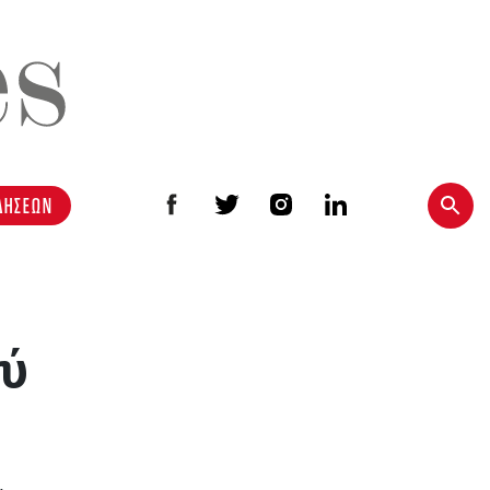
ΔΗΣΕΩΝ
ού