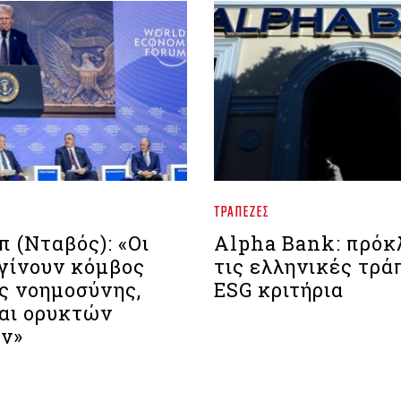
ΤΡΆΠΕΖΕΣ
 (Νταβός): «Οι
Alpha Bank: πρόκ
γίνουν κόμβος
τις ελληνικές τρά
ς νοημοσύνης,
ESG κριτήρια
και ορυκτών
ν»