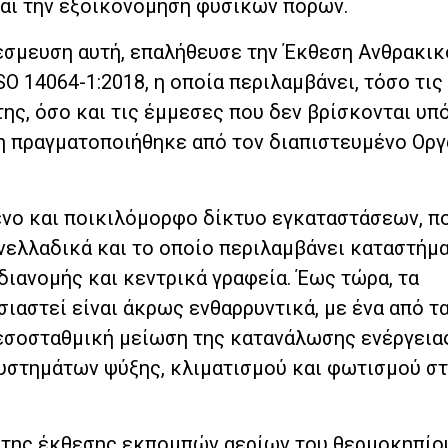
και την εξοικονόμηση φυσικών πόρων.
έσμευση αυτή, επαλήθευσε την Έκθεση Ανθρακικ
 14064-1:2018, η οποία περιλαμβάνει, τόσο τις
ς, όσο και τις έμμεσες που δεν βρίσκονται υπ
η πραγματοποιήθηκε από τον διαπιστευμένο Ορ
νο και ποικιλόμορφο δίκτυο εγκαταστάσεων, πο
νελλαδικά και το οποίο περιλαμβάνει καταστήμ
 διανομής και κεντρικά γραφεία. Έως τώρα, τα
ιαστεί είναι άκρως ενθαρρυντικά, με ένα από τ
μεσοσταθμική μείωση της κατανάλωσης ενέργειας
στημάτων ψύξης, κλιματισμού και φωτισμού στ
 της έκθεσης εκπομπών αερίων του θερμοκηπίο