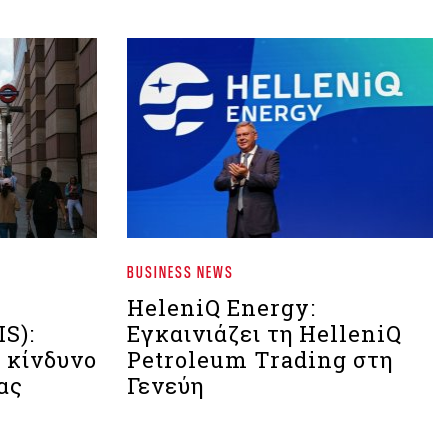
BUSINESS NEWS
HeleniQ Energy:
S):
Εγκαινιάζει τη HelleniQ
 κίνδυνο
Petroleum Trading στη
ας
Γενεύη