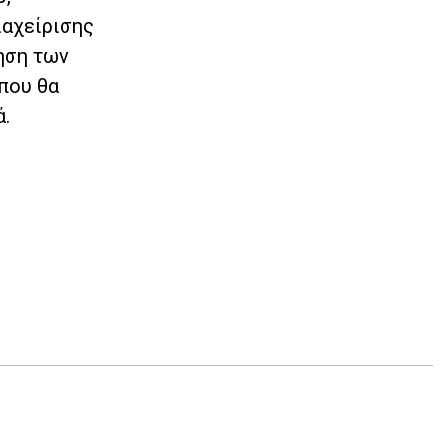
ιαχείρισης
ηση των
που θα
ά.