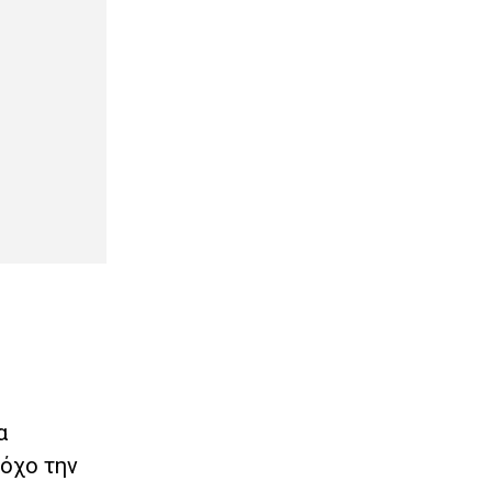
α
όχο την