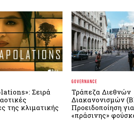
GOVERNANCE
lations»: Σειρά
Τράπεζα Διεθνών
χαοτικές
Διακανονισμών (BI
ες της κλιματικής
Προειδοποίηση για
«πράσινης» φούσκ