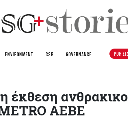
ΡΟΗ ΕΙ
ENVIRONMENT
CSR
GOVERNANCE
 η έκθεση ανθρακικ
ς MΕTRO ΑΕΒΕ