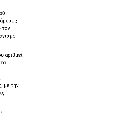
ού
 άμεσες
ό τον
γανισμό
υ αριθμεί
ατα
α
, με την
ις
υ,