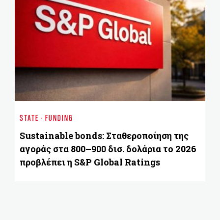
BU
Β
STATE - FUNDING
Δι
Sustainable bonds: Σταθεροποίηση της
αγοράς στα 800–900 δισ. δολάρια το 2026
προβλέπει η S&P Global Ratings