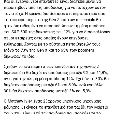
Και οι ενεργοί νέοι επενδυτές είναι διατεθειμένοι να
παραιτηθούν από τις αποδόσεις για να πετύχουν αυτόν
τον στόχο. Η έρευνα διαπίστωσε ότι περισσότερα από
τα τέσσερα πέμπτα της Gen Z και των millennials θα
ήταν διατεθειμένα να υποαποδώσουν τη μέση απόδοση
του S&P 500 της δεκαετίας του 12% για να διασφαλίσουν
ότι οι εταιρείες στις οποίες έχουν επενδύσει
ευθυγραμμίζονται με το σύστημα πεποιθήσεών τους.
Μόνο το 73% της Gen X και το 65% των boomers
δήλωσαν το ίδιο.
Σχεδόν το ένα πέμπτο των επενδυτών της γενιάς Z
δήλωσε ότι θα δεχόταν αποδόσεις μεταξύ 9% και 11,8%,
αντί για την πλήρη μέση απόδοση 12%. Σχεδόν το 30% θα
δεχόταν αποδόσεις μεταξύ 6% και 8,9%, ενώ ένα άλλο
30% θα δεχόταν αποδόσεις μεταξύ 3% και 5,9%.
Ο Matthew Ivler, ένας 23χρονος μηχανικός μηχανικής
μάθησης, ξεκίνησε το επενδυτικό του ταξίδι τον Μάρτιο
του 2020, λίγο μετά την πανδημία που προκάλεσε το