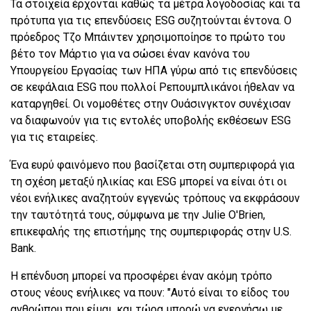
Τα στοιχεία έρχονται καθώς τα μέτρα λογοδοσίας και τα
πρότυπα για τις επενδύσεις ESG συζητούνται έντονα. Ο
πρόεδρος Τζο Μπάιντεν χρησιμοποίησε το πρώτο του
βέτο τον Μάρτιο για να σώσει έναν κανόνα του
Υπουργείου Εργασίας των ΗΠΑ γύρω από τις επενδύσεις
σε κεφάλαια ESG που πολλοί Ρεπουμπλικάνοι ήθελαν να
καταργηθεί. Οι νομοθέτες στην Ουάσινγκτον συνέχισαν
να διαφωνούν για τις εντολές υποβολής εκθέσεων ESG
για τις εταιρείες.
Ένα ευρύ φαινόμενο που βασίζεται στη συμπεριφορά για
τη σχέση μεταξύ ηλικίας και ESG μπορεί να είναι ότι οι
νέοι ενήλικες αναζητούν εγγενώς τρόπους να εκφράσουν
την ταυτότητά τους, σύμφωνα με την Julie O'Brien,
επικεφαλής της επιστήμης της συμπεριφοράς στην U.S.
Bank.
Η επένδυση μπορεί να προσφέρει έναν ακόμη τρόπο
στους νέους ενήλικες να πουν: "Αυτό είναι το είδος του
ανθρώπου που είμαι, και τώρα μπορώ να ενεργήσω με