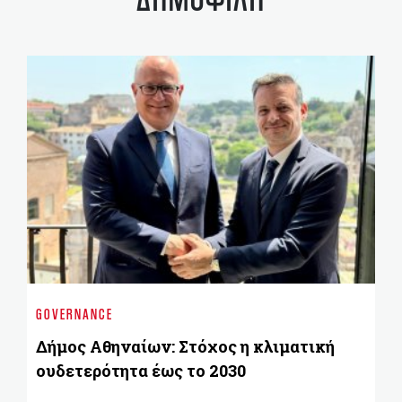
ST
Η 
GOVERNANCE
κα
τ
Δήμος Αθηναίων: Στόχος η κλιματική
ουδετερότητα έως το 2030