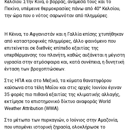
Κελσίου. Στην Κίνα, ο βορράς, ανάμεσά τους και το
Πεκίνο, υπέμεινε θερμοκρασίες πάνω από 40° Κελσίου,
την ώρα που ο νότος σαρωνόταν από πλημμύρες.
Η Κένυα, το Αφγανιστάν και η Γαλλία επίσης χτυπήθηκαν
από καταστροφικές πλημμύρες, άλλο φαινόμενο που
επιτείνεται σε διεθνές επίπεδο εξαιτίας της
υπερθέρμανσης του πλανήτη, καθώς αυξάνεται η μέγιστη
υγρασία στην ατμόσφαιρα και, κατά συνέπεια, η δυνητική
ένταση των βροχοπτώσεων.
Στις ΗΠΑ και στο Μεξικό, τα κύματα θανατηφόρου
καύσωνα στα τέλη Μαΐου και στις αρχές Ιουνίου έγιναν
35 φορές πιο πιθανά εξαιτίας της κλιματικής αλλαγής,
εκτίμησε το επιστημονικό δίκτυο αναφοράς World
Weather Attribution (WWA).
Στο μέτωπο των πυρκαγιών, ο Ιούνιος στην Αμαζονία,
που υπομένει ιστορική ξηρασία, ολοκλήρωσε το