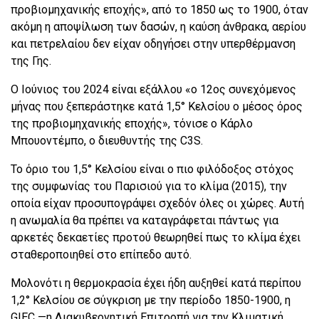
προβιομηχανικής εποχής», από το 1850 ως το 1900, όταν
ακόμη η αποψίλωση των δασών, η καύση άνθρακα, αερίου
και πετρελαίου δεν είχαν οδηγήσει στην υπερθέρμανση
της Γης.
Ο Ιούνιος του 2024 είναι εξάλλου «ο 12ος συνεχόμενος
μήνας που ξεπεράστηκε κατά 1,5° Κελσίου ο μέσος όρος
της προβιομηχανικής εποχής», τόνισε ο Κάρλο
Μπουοντέμπο, ο διευθυντής της C3S.
Το όριο του 1,5° Κελσίου είναι ο πιο φιλόδοξος στόχος
της συμφωνίας του Παρισιού για το κλίμα (2015), την
οποία είχαν προσυπογράψει σχεδόν όλες οι χώρες. Αυτή
η ανωμαλία θα πρέπει να καταγράφεται πάντως για
αρκετές δεκαετίες προτού θεωρηθεί πως το κλίμα έχει
σταθεροποιηθεί στο επίπεδο αυτό.
Μολονότι η θερμοκρασία έχει ήδη αυξηθεί κατά περίπου
1,2° Κελσίου σε σύγκριση με την περίοδο 1850-1900, η
GIEC —η Διακυβερνητική Επιτροπή για την Κλιματική