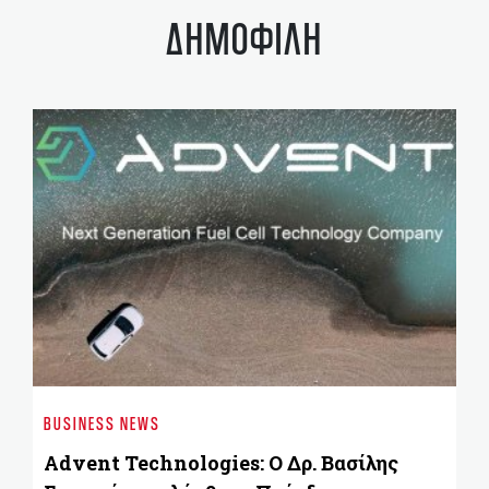
ΔΗΜΟΦΙΛΗ
ST
«
BUSINESS NEWS
ε
Advent Technologies: Ο Δρ. Βασίλης