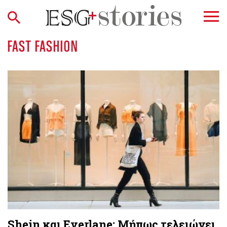
FAST FASHION
Shein και Everlane: Μήπως τελειώνει