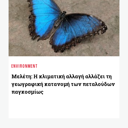
ENVIRONMENT
BU
Μελέτη: Η κλιματική αλλαγή αλλάζει τη
ΕΥ
γεωγραφική κατανομή των πεταλούδων
επ
παγκοσμίως