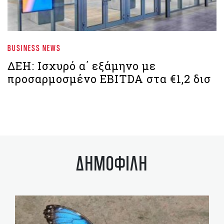
BUSINESS NEWS
ΔΕΗ: Ισχυρό α΄ εξάμηνο με
προσαρμοσμένο EBITDA στα €1,2 δισ
ΔΗΜΟΦΙΛΗ