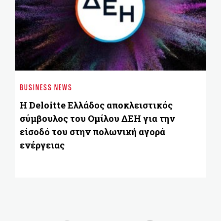
BUSINESS NEWS
BU
Η Deloitte Ελλάδος αποκλειστικός
He
σύμβουλος του Ομίλου ΔΕΗ για την
σ
είσοδό του στην πολωνική αγορά
ενέργειας