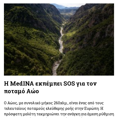
Η MedINA εκπέμπει SOS για τον
ποταμό Αώο
Ο Αώος, με συνολικό μήκος 260χλμ., είναι ένας από τους
τελευταίους ποταμούς ελεύθερης ροής στην Ευρώπη. Η
πρόσφατη μελέτη τεκμηριώνει την ανάγκη για άμεση ρύθμιση