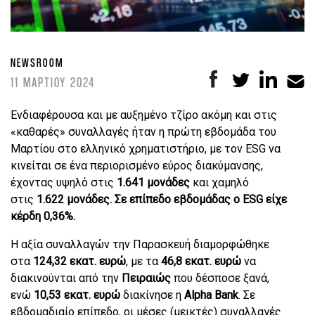
NEWSROOM
11 ΜΑΡΤΙΟΥ 2024
Ενδιαφέρουσα και με αυξημένο τζίρο ακόμη και στις
«καθαρές» συναλλαγές ήταν η πρώτη εβδομάδα του
Μαρτίου στο ελληνικό χρηματιστήριο, με τον ESG να
κινείται σε ένα περιορισμένο εύρος διακύμανσης,
έχοντας υψηλό στις
1.641 μονάδες
και χαμηλό
στις
1.622 μονάδες. Σε επίπεδο εβδομάδας ο ESG είχε
κέρδη 0,36%.
Η αξία συναλλαγών την Παρασκευή διαμορφώθηκε
στα
124,32 εκατ. ευρώ
, με τα
46,8 εκατ. ευρώ
να
διακινούνται από την
Πειραιώς
που δέσποσε ξανά,
ενώ
10,53 εκατ. ευρώ
διακίνησε η
Alpha Bank
. Σε
εβδομαδιαίο επίπεδο, οι μέσες (μεικτές) συναλλαγές