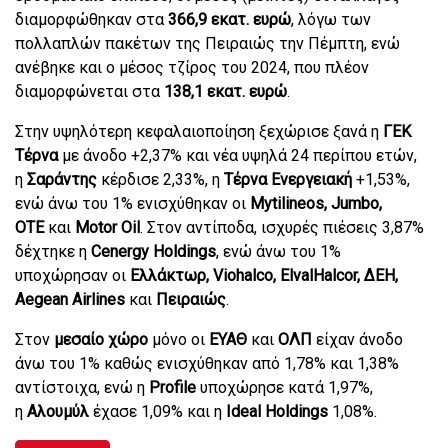
διαμορφώθηκαν στα
366,9 εκατ. ευρώ
, λόγω των
πολλαπλών πακέτων της Πειραιώς την Πέμπτη, ενώ
ανέβηκε και ο μέσος τζίρος του 2024, που πλέον
διαμορφώνεται στα
138,1 εκατ. ευρώ
.
Στην υψηλότερη κεφαλαιοποίηση ξεχώρισε ξανά η
ΓΕΚ
Τέρνα
με άνοδο +2,37% και νέα υψηλά 24 περίπου ετών,
η
Σαράντης
κέρδισε 2,33%, η
Τέρνα Ενεργειακή
+1,53%,
ενώ άνω του 1% ενισχύθηκαν οι
Mytilineos, Jumbo,
ΟΤΕ
και
Motor Oil
. Στον αντίποδα, ισχυρές πιέσεις 3,87%
δέχτηκε η
Cenergy Holdings
, ενώ άνω του 1%
υποχώρησαν οι
Ελλάκτωρ, Viohalco, ElvalHalcor, ΔΕΗ,
Aegean Airlines
και
Πειραιώς
.
Στον
μεσαίο χώρο
μόνο οι
ΕΥΑΘ
και
ΟΛΠ
είχαν άνοδο
άνω του 1% καθώς ενισχύθηκαν από 1,78% και 1,38%
αντίστοιχα, ενώ η
Profile
υποχώρησε κατά 1,97%,
η
Αλουμύλ
έχασε 1,09% και η
Ideal Holdings
1,08%.