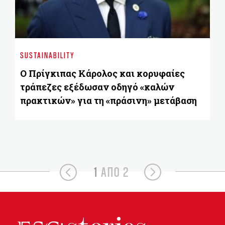
BU
Π
SUSTAINABILITY
ύψ
Ο Πρίγκιπας Κάρολος και κορυφαίες
τράπεζες εξέδωσαν οδηγό «καλών
πρακτικών» για τη «πράσινη» μετάβαση
1
ΑΠΟ 2