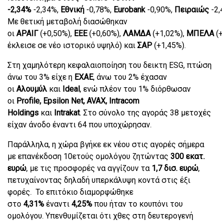
-2,34%
-2,34%,
Εθνική
-0,78%,
Eurobank
-0,90%,
Πειραιώς
-2,
Με θετική μεταβολή διασώθηκαν
οι
ΑΡΑΙΓ
(+0,50%),
ΕΕΕ
(+0,60%),
ΛΑΜΔΑ
(+1,02%),
ΜΠΕΛΑ
(+
έκλεισε σε νέο ιστορικό υψηλό) και
ΣΑΡ
(+1,45%).
Στη χαμηλότερη κεφαλαιοποίηση του δεικτη ESG, πτώση
άνω του 3% είχε η
ΕΧΑΕ
, άνω του 2% έχασαν
οι
Αλουμύλ
και
Ideal
, ενώ πλέον του 1% διόρθωσαν
οι
Profile, Epsilon Net, AVAX, Intracom
Holdings
και
Intrakat
. Στο σύνολο της αγοράς 38 μετοχές
είχαν άνοδο έναντι 64 που υποχώρησαν.
Παράλληλα, η χώρα βγήκε εκ νέου στις αγορές σήμερα
με επανέκδοση 10ετούς ομολόγου ζητώντας
300 εκατ.
ευρώ
, με τις προσφορές να αγγίζουν τα
1,7 δισ. ευρώ
,
πετυχαίνοντας δηλαδή υπερκάλυψη κοντά στις έξι
φορές. Το επιτόκιο διαμορφώθηκε
στο
4,31%
έναντι
4,25%
που ήταν το κουπόνι του
ομολόγου. Υπενθυμίζεται ότι χθες στη δευτερογενή