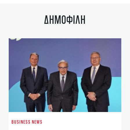
ΔΗΜΟΦΙΛΗ
EN
Ο 
BUSINESS NEWS
έχ