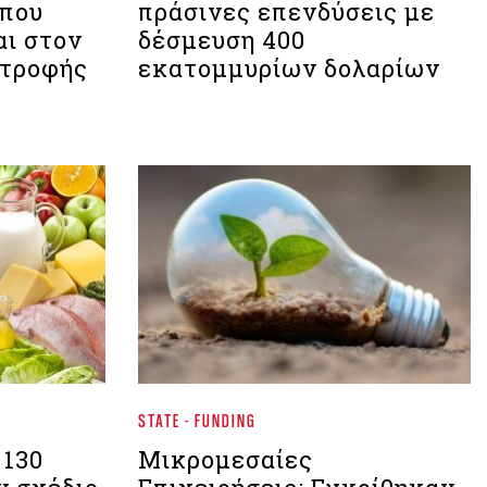
 που
πράσινες επενδύσεις με
αι στον
δέσμευση 400
ατροφής
εκατομμυρίων δολαρίων
STATE - FUNDING
 130
Μικρομεσαίες