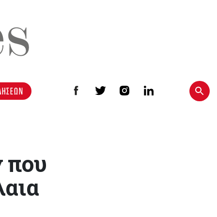
ΔΗΣΕΩΝ
ν που
λαια