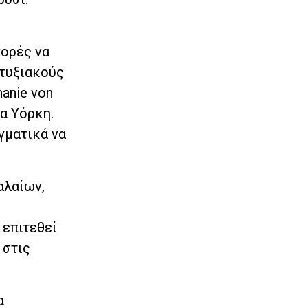
γορές να
πτυξιακούς
anie von
α Υόρκη.
γματικά να
αλαίων,
ς
 επιτεθεί
 στις
α