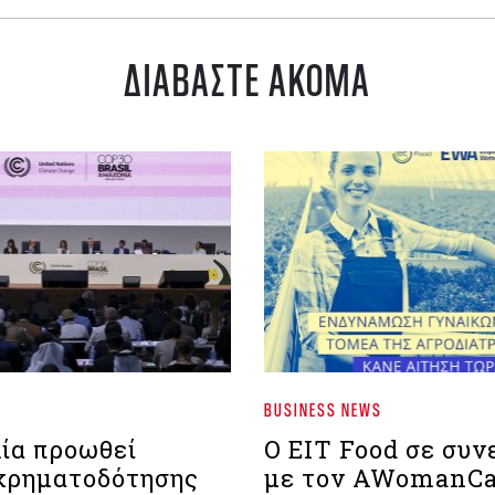
ΔΙΑΒΑΣΤΕ ΑΚΟΜΑ
BUSINESS NEWS
λία προωθεί
Ο EIT Food σε συν
χρηματοδότησης
με τον AWomanCa