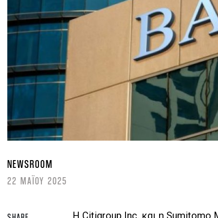
NEWSROOM
22 ΜΑΪΟΥ 2025
Η Citigroup Inc. και η Sumitomo 
SHARE