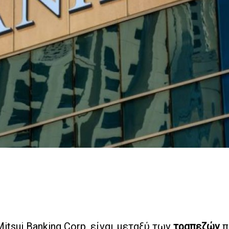
Mitsui Banking Corp. είναι μεταξύ των
τραπεζών
π