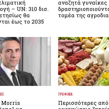
κλιματική
αναζητά γυναίκες
γή – UN: 310 δισ.
δραστηριοποιούντ
 ετησίως θα
τομέα της αγροδι
ται έως το 2035
IDE
ΤΡΌΦΙΜΑ
 Morris
Περισσότερες από