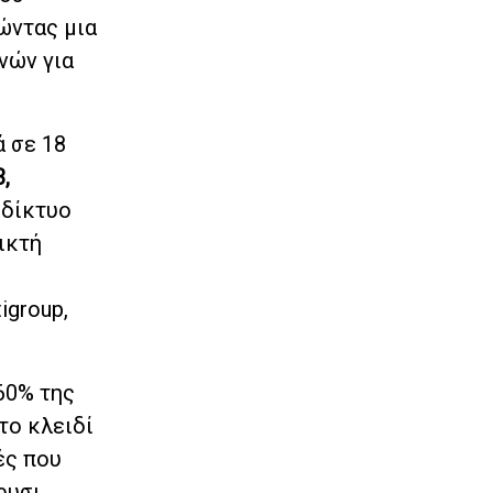
ώντας μια
νών για
 σε 18
,
 δίκτυο
ικτή
ς
igroup,
60% της
το κλειδί
ές που
ρυσι.