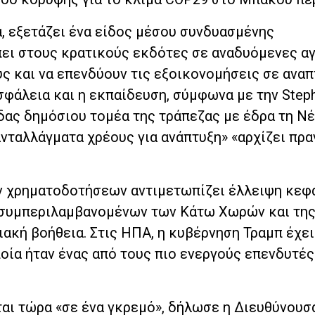
ρά, εξετάζει ένα είδος μέσου συνδυασμένης
ει στους κρατικούς εκδότες σε αναδυόμενες α
ς και να επενδύουν τις εξοικονομήσεις σε ανα
σφάλεια και η εκπαίδευση, σύμφωνα με την Steph
άδας δημόσιου τομέα της τράπεζας με έδρα τη Νέ
ανταλλάγματα χρέους για ανάπτυξη» «αρχίζει πρα
ν χρηματοδοτήσεων αντιμετωπίζει έλλειψη κεφ
 συμπεριλαμβανομένων των Κάτω Χωρών και τη
ιακή βοήθεια. Στις ΗΠΑ, η κυβέρνηση Τραμπ έχει
οία ήταν ένας από τους πιο ενεργούς επενδυτές
ται τώρα «σε ένα γκρεμό», δήλωσε η Διευθύνουσ