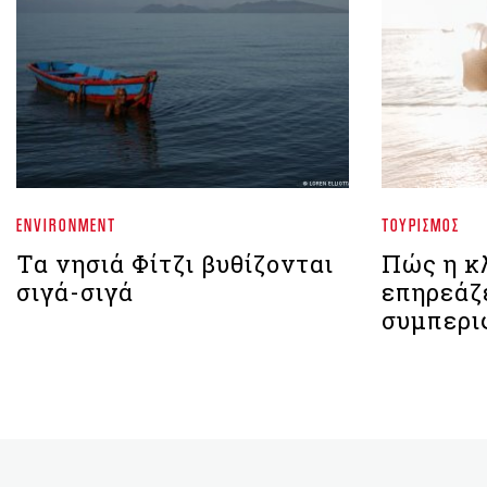
ENVIRONMENT
ΤΟΥΡΙΣΜΌΣ
Τα νησιά Φίτζι βυθίζονται
Πώς η κ
σιγά-σιγά
επηρεάζε
συμπερι