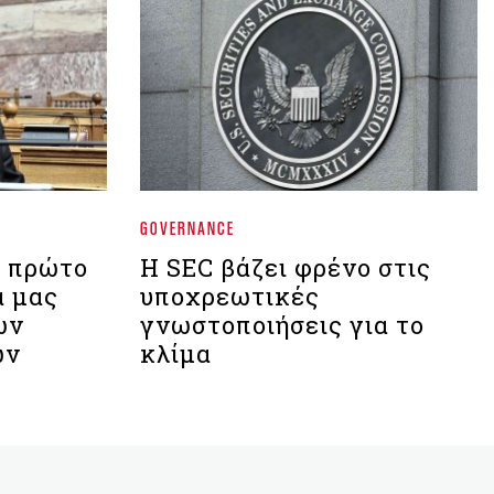
GOVERNANCE
ο πρώτο
Η SEC βάζει φρένο στις
α μας
υποχρεωτικές
ων
γνωστοποιήσεις για το
ών
κλίμα