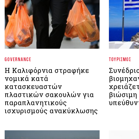
GOVERNANCE
ΤΟΥΡΙΣΜΌΣ
Η Καλιφόρνια στραφήκε
Συνέδριο
νομικά κατά
βιομηχα
κατασκευαστών
χρειάζετ
πλαστικών σακουλών για
βιώσιμη
παραπλανητικούς
υπεύθυν
ισχυρισμούς ανακύκλωσης