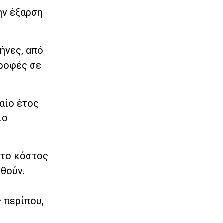
ην έξαρση
ήνες, από
τροφές σε
αίο έτος
ιο
 το κόστος
υθούν.
 περίπου,