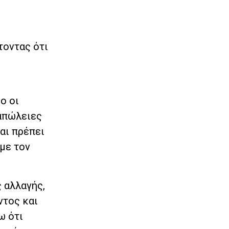
τοντας ότι
ο οι
 απώλειες
και πρέπει
με τον
ς αλλαγής,
ντος και
ω ότι