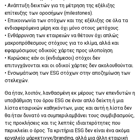
• Ανάπτυξη δεικτών για τη μέτρηση της εξέλιξης
επίτευξης των οροσήμων (milestones).
• Επικοινωνία των στόχων και της εξέλιξης σε όλα τα
ενδιαφερόμενα μέρη και όχι μόνο στους μετόχους.
• Ενθάρρυνση των εταιρειών να θέτουν όχι απλώς
μακροπρόθεσμους στόχους για το κλίμα, αλλά και
εφαρμόσιμους οδικούς χάρτες προς υλοποίηση.
• Κυρώσεις εάν οι (ενδιάμεσοι) στόχοι δεν
επιτυγχάνονται και οι οδικοί χάρτες δεν ακολουθούνται.
• Ενσωμάτωση των ESG στόχων στην αποζημίωση των
στελεχών.
Θα ήταν, λοιπόν, λανθασμένη εκ μέρους των επενδυτών η
υποβάθμιση του όρου ESG σε έναν απλό δείκτη ή μια
λίστα εταιρικών καθηκόντων, μιας και αυτή η λίστα δεν
θα ήταν δυνατό να συμπεριλαμβάνει τους συμβιβασμούς,
τις προκλήσεις και τις λεπτές ιδιαιτερότητες που
περικλείει ο όρος. Τα κριτήρια ESG δεν είναι ένα ακόμα
εργαλείο μάρκετινγκ/branding, αλλά μια άλλη εταιρική