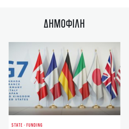
ΔΗΜΟΦΙΛΗ
GO
Ντ
STATE - FUNDING
κ