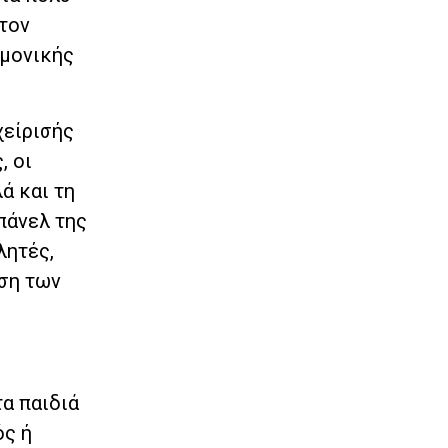
στον
ημονικής
χείρισής
, οι
ά και τη
πάνελ της
λητές,
έση των
τα παιδιά
ός ή