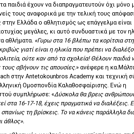
τα παιδιά έχουν να διαπραγματευτούν όχι μόνο 
ονείς τους αναφορικά με την τελική τους απόφασ
ς στην Ελλάδα ο αθλητισμός ως επάγγελμα είναι
ποτυχίας μεγάλες, κι αυτό συνδυαστικά με τον η
τα αθλήματα.
«Γυρω στα 16 βλέπω τα κορίτσια στη
ριβώς γιατί είναι η ηλικία που πρέπει να διαλέξο
ολιτεία, ούτε καν από τα σχολεία! Θέλουν παιδιά 
 τους σβήνουν τις απουσίες
.» ανέφερε η κα.Μάλτ
oach στην Antetokounbros Αcademy και τεχνική 
Ελληνική Ομοσπονδία Καλαθοσφαίρισης. Ενώ η
στού συμπλήρωσε: «
Δύσκολα θα βρεις ανθρώπους
εί στα 16-17-18, έχεις πραγματικά να διαλέξεις. Ε
ι σπανίως τη βρίσκεις. Το να κάνεις παράλληλα δι
ι άθλος».