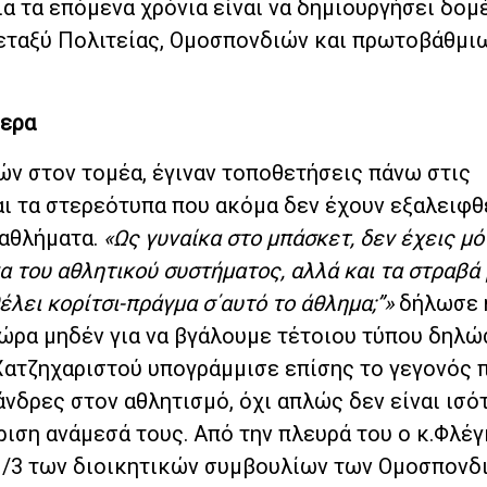
α τα επόμενα χρόνια είναι να δημιουργήσει δομ
μεταξύ Πολιτείας, Ομοσπονδιών και πρωτοβάθμι
μερα
ών στον τομέα, έγιναν τοποθετήσεις πάνω στις
αι τα στερεότυπα που ακόμα δεν έχουν εξαλειφθ
 αθλήματα.
«Ως γυναίκα στο μπάσκετ, δεν έχεις μό
α του αθλητικού συστήματος, αλλά και τα στραβά
έλει κορίτσι-πράγμα σ΄αυτό το άθλημα;”»
δήλωσε η
 ώρα μηδέν για να βγάλουμε τέτοιου τύπου δηλώ
.Χατζηχαριστού υπογράμμισε επίσης το γεγονός 
άνδρες στον αθλητισμό, όχι απλώς δεν είναι ισότ
ριση ανάμεσά τους. Από την πλευρά του ο κ.Φλέγ
 1/3 των διοικητικών συμβουλίων των Ομοσπονδ