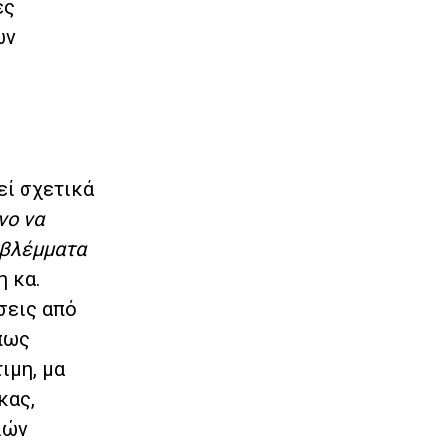
ές
ων
εί σχετικά
νο να
 βλέμματα
 κα.
σεις από
πως
ιμη, μα
κας,
ιών