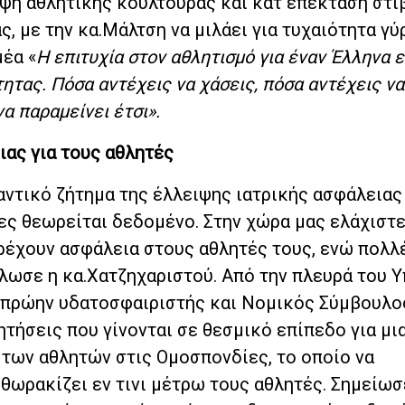
ψη αθλητικής κουλτούρας και κατ΄επέκταση στ
 με την κα.Μάλτση να μιλάει για τυχαιότητα γύ
μέα «
Η επιτυχία στον αθλητισμό για έναν Έλληνα ε
ητας. Πόσα αντέχεις να χάσεις, πόσα αντέχεις να
α παραμείνει έτσι».
ιας για τους αθλητές
ντικό ζήτημα της έλλειψης ιατρικής ασφάλειας
ες θεωρείται δεδομένο. Στην χώρα μας ελάχιστ
αρέχουν ασφάλεια στους αθλητές τους, ενώ πολλ
λωσε η κα.Χατζηχαριστού. Από την πλευρά του 
πρώην υδατοσφαιριστής και Νομικός Σύμβουλος
τήσεις που γίνονται σε θεσμικό επίπεδο για μι
 των αθλητών στις Ομοσπονδίες, το οποίο να
θωρακίζει εν τινι μέτρω τους αθλητές. Σημείωσ