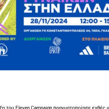
ιξη του Eleven Campaign πραγματοποίησε εχθές 