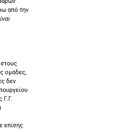
ιβαρών
ρω από την
ίναι
 στους
ες ομάδες,
ές δεν
Υπουργείου
 Γ.Γ.
α
ε επίσης