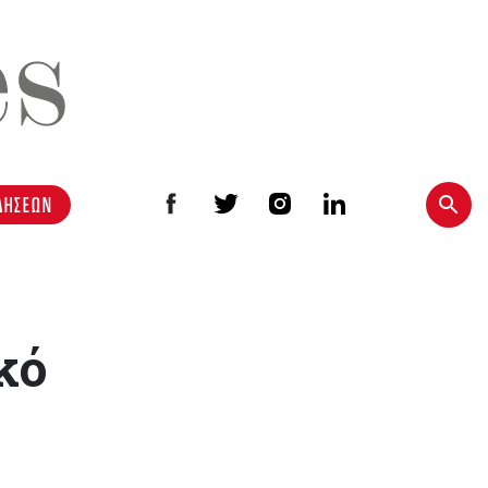
ΔΗΣΕΩΝ
κό