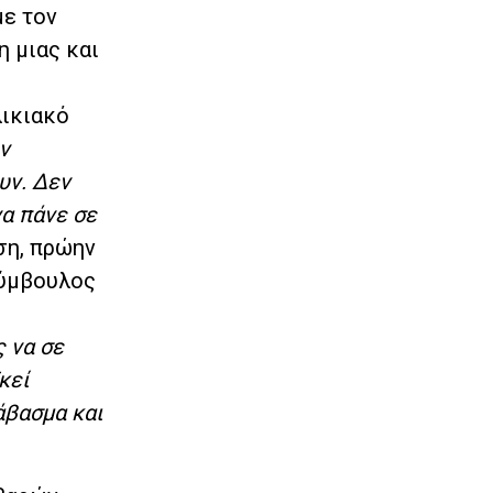
με τον
η μιας και
λικιακό
ν
υν. Δεν
να πάνε σε
ση, πρώην
σύμβουλος
 να σε
κεί
άβασμα και