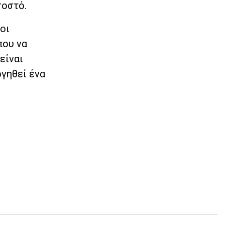
σοστό.
οι
που να
είναι
ργηθεί ένα