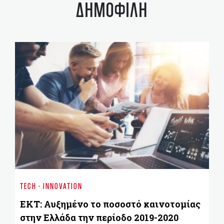
ΔΗΜΟΦΙΛΗ
ST
Ε
TECH - INNOVATION
υ
EKT: Αυξημένο το ποσοστό καινοτομίας
στην Ελλάδα την περίοδο 2019-2020