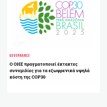
EN
Αυ
GOVERNANCE
κ
Ο ΟΗΕ πραγματοποιεί έκτακτες
συνομιλίες για τα εξωφρενικά υψηλά
κόστη της COP30