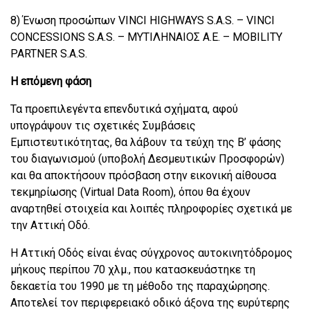
8) Ένωση προσώπων VINCI HIGHWAYS S.A.S. – VINCI
CONCESSIONS S.A.S. – ΜΥΤΙΛΗΝΑΙΟΣ Α.Ε. – MOBILITY
PARTNER S.A.S.
Η επόμενη φάση
Τα προεπιλεγέντα επενδυτικά σχήματα, αφού
υπογράψουν τις σχετικές Συμβάσεις
Εμπιστευτικότητας, θα λάβουν τα τεύχη της Β’ φάσης
του διαγωνισμού (υποβολή Δεσμευτικών Προσφορών)
και θα αποκτήσουν πρόσβαση στην εικονική αίθουσα
τεκμηρίωσης (Virtual Data Room), όπου θα έχουν
αναρτηθεί στοιχεία και λοιπές πληροφορίες σχετικά με
την Αττική Οδό.
Η Αττική Οδός είναι ένας σύγχρονος αυτοκινητόδρομος
μήκους περίπου 70 χλμ., που κατασκευάστηκε τη
δεκαετία του 1990 με τη μέθοδο της παραχώρησης.
Αποτελεί τον περιφερειακό οδικό άξονα της ευρύτερης