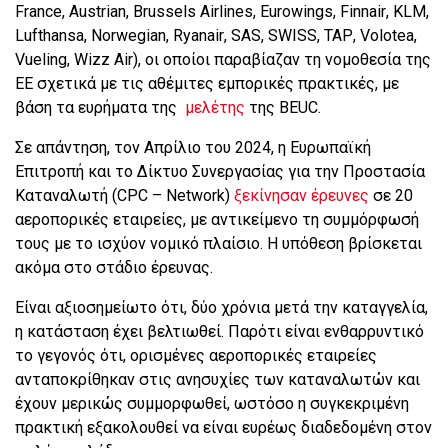
France
,
Austrian
,
Brussels
Airlines
,
Eurowings
,
Finnair
,
KLM
,
Lufthansa
,
Norwegian
,
Ryanair
,
SAS
,
SWISS
,
TAP
,
Volotea
,
Vueling
,
Wizz
Air
), οι οποίοι παραβίαζαν τη νομοθεσία της
ΕΕ σχετικά με τις αθέμιτες εμπορικές πρακτικές, με
βάση τα ευρήματα της
μελέτης
της
BEUC
.
Σε απάντηση, τον Απρίλιο του 2024, η Ευρωπαϊκή
Επιτροπή και το Δίκτυο Συνεργασίας για την Προστασία
Καταναλωτή (
CPC
–
Network
)
ξεκίνησαν έρευνες
σε 20
αεροπορικές εταιρείες, με αντικείμενο τη συμμόρφωσή
τους με το ισχύον νομικό πλαίσιο. Η υπόθεση βρίσκεται
ακόμα στο στάδιο έρευνας.
Είναι αξιοσημείωτο ότι, δύο χρόνια μετά την καταγγελία,
η κατάσταση έχει βελτιωθεί. Παρότι είναι ενθαρρυντικό
το γεγονός ότι, ορισμένες αεροπορικές εταιρείες
ανταποκρίθηκαν στις ανησυχίες των καταναλωτών και
έχουν μερικώς συμμορφωθεί, ωστόσο η συγκεκριμένη
πρακτική εξακολουθεί να είναι ευρέως διαδεδομένη στον