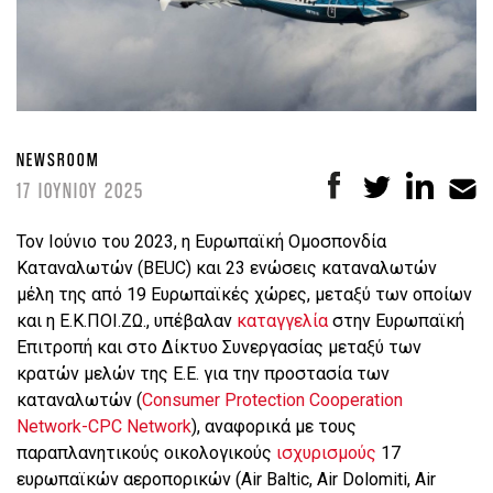
NEWSROOM
17 ΙΟΥΝΙΟΥ 2025
Τον Ιούνιο του 2023, η Ευρωπαϊκή Ομοσπονδία
Καταναλωτών (
BEUC
) και 23 ενώσεις καταναλωτών
μέλη της από 19 Ευρωπαϊκές χώρες, μεταξύ των οποίων
και η Ε.Κ.ΠΟΙ.ΖΩ., υπέβαλαν
καταγγελία
στην Ευρωπαϊκή
Επιτροπή και στο Δίκτυο Συνεργασίας μεταξύ των
κρατών μελών της Ε.Ε. για την προστασία των
καταναλωτών (
Consumer
Protection
Cooperation
Network
-
CPC
Network
), αναφορικά με τους
παραπλανητικούς οικολογικούς
ισχυρισμούς
17
ευρωπαϊκών αεροπορικών (
Air
Baltic
,
Air
Dolomiti
,
Air