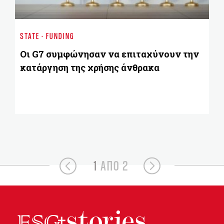
GO
Ντ
STATE - FUNDING
κ
κ
Οι G7 συμφώνησαν να επιταχύνουν την
κατάργηση της χρήσης άνθρακα
1
ΑΠΟ 2