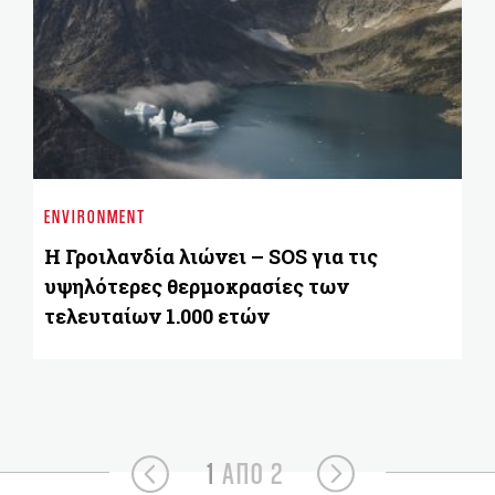
AU
Η 
ENVIRONMENT
α
Η Γροιλανδία λιώνει – SOS για τις
υψηλότερες θερμοκρασίες των
τελευταίων 1.000 ετών
1
ΑΠΟ 2